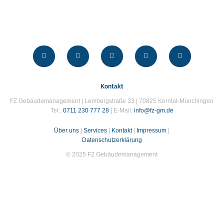
Kontakt
FZ Gebäudemanagement | Lembergstraße 33 | 70825 Korntal-Münchingen
Tel.:
0711 230 777 28
| E-Mail:
info@fz-gm.de
Über uns
|
Services
|
Kontakt
|
Impressum
|
Datenschutzerklärung
© 2025 FZ Gebäudemanagement