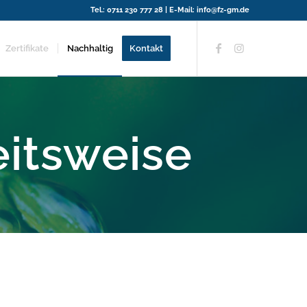
Tel.:
0711 230 777 28
| E-Mail:
info@fz-gm.de
Zertifikate
Nachhaltig
Kontakt
itsweise